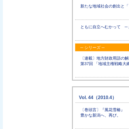
新たな地域社会の創出と「
ともに自立へむかって ─ 
─ シリーズ ─
〔連載〕地方財政用語の解
第37回 「地域主権戦略大
Vol. 44（2010.4）
〔巻頭言〕『風花雪椿』
豊かな新潟へ、再び。