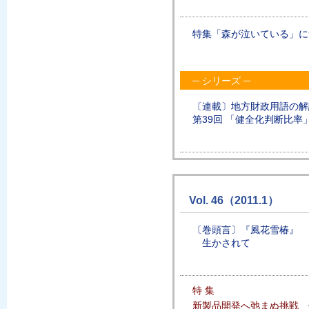
特集「森が泣いている」に
─ シリーズ ─
〔連載〕地方財政用語の解
第39回 「健全化判断比率
Vol. 46（2011.1）
〔巻頭言〕『風花雪椿』
生かされて
特 集
新製品開発へ弛まぬ挑戦 