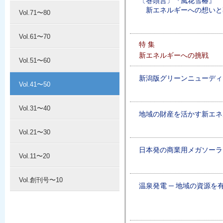
〔巻頭言〕『風花雪椿』
新エネルギーへの想いと
Vol.71〜80
Vol.61〜70
特 集
新エネルギーへの挑戦
Vol.51〜60
新潟版グリーンニューディ
Vol.41〜50
Vol.31〜40
地域の財産を活かす新エネ
Vol.21〜30
日本発の商業用メガソーラ
Vol.11〜20
Vol.創刊号〜10
温泉発電 ─ 地域の資源